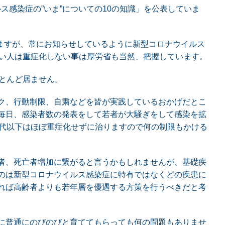
ス感染症の”いま”についての10の知識」を公表していま
しますが、常にお知らせしているように新型コロナウイルス
無い人は重症化しない事は厚労省も当然、把握しています。
ほとんど居ません。
ク、行動制限、自粛などを皆が実践しているおかげだとこ
毎日、感染者数の発表をして若者が大騒ぎをして感染を拡
0代以下はほぼ重症化せずに治りますので何の制限もかける
者、死亡者増加に繋がると言うかもしれませんが、基礎疾
のは新型コロナウイルス感染症に特有ではなくどの疾患に
れば高齢者よりも若年層を優遇する方策を行うべきだと考
に普通にのびのびと育ててもらっても何の問題もありませ