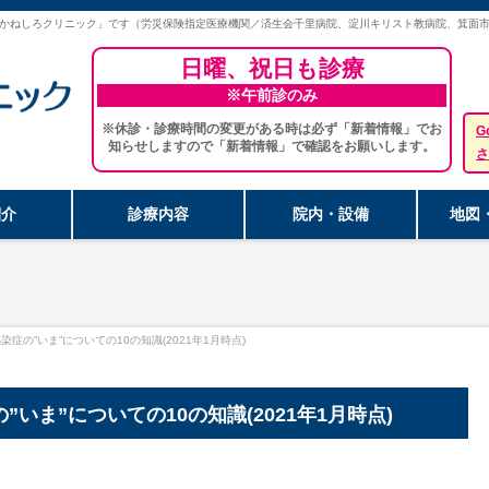
かねしろクリニック」です（労災保険指定医療機関／済生会千里病院、淀川キリスト教病院、箕面
日曜、祝日も診療
※午前診のみ
※休診・診療時間の変更がある時は必ず「新着情報」でお
G
知らせしますので「新着情報」で確認をお願いします。
さ
紹介
診療内容
院内・設備
地図
症の”いま”についての10の知識(2021年1月時点)
いま”についての10の知識(2021年1月時点)