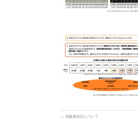
←
低酸素血症について