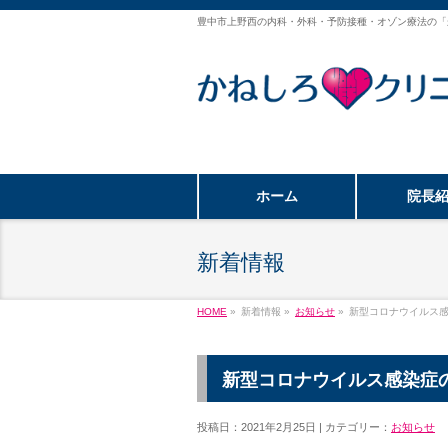
豊中市上野西の内科・外科・予防接種・オゾン療法の「
ホーム
院長
新着情報
HOME
»
新着情報 »
お知らせ
»
新型コロナウイルス感染
新型コロナウイルス感染症の”
投稿日：2021年2月25日 | カテゴリー：
お知らせ