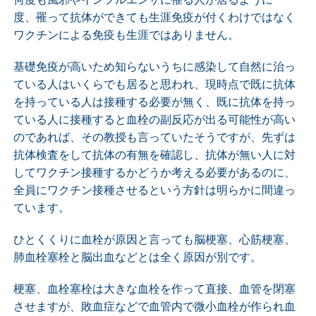
度、罹って抗体ができても生涯免疫が付くわけではなく
ワクチンによる免疫も生涯ではありません。
基礎免疫が高いため知らないうちに感染して自然に治っ
ている人はいくらでも居ると思われ、現時点で既に抗体
を持っている人は接種する必要が無く、既に抗体を持っ
ている人に接種すると血栓の副反応が出る可能性が高い
のであれば、その教授も言っていたそうですが、先ずは
抗体検査をして抗体の有無を確認し、抗体が無い人に対
してワクチン接種するかどうか考える必要があるのに、
全員にワクチン接種させるという方針は明らかに間違っ
ています。
ひとくくりに血栓が原因と言っても脳梗塞、心筋梗塞、
肺血栓塞栓と脳出血などとは全く原因が別です。
梗塞、血栓塞栓は大きな血栓を作って直接、血管を閉塞
させますが、敗血症などで血管内で微小血栓が作られ血