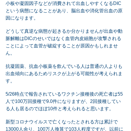
小板や凝固因子などが消費されて出血しやすくなるDIC
という病態になることがあり、脳出血や消化管出血の原
因になります。
どうして真逆な病態が起きるか分かりませんが出血や動
脈解離はDICのせいではなく血管内皮細胞が攻撃される
ことによって血管が破綻することが原因かもしれませ
ん。
抗凝固薬、抗血小板薬を飲んでいる人は普通の人よりも
出血傾向にあるためリスクが上がる可能性が考えられま
す。
5/26時点で報告されているワクチン接種後の死亡者は55
人で100万回接種で9.0件になりますが、2回接種してい
る人も居るのでほぼ10件と考えられると思います。
新型コロナウイルスで亡くなったとされる方は累計で
13000人余り、100万人換算で103人程度ですが、以前に