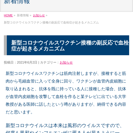
新着情報
HOME
»
新着情報 »
お知らせ
»
新型コロナウイルスワクチン接種の副反応で血栓症が起きるメカニズム
新型コロナウイルスワクチン接種の副反応で血栓
症が起きるメカニズム
投稿日：2021年6月2日 | カテゴリー：
お知らせ
新型コロナウイルスワクチンは筋肉注射しますが、接種すると筋
肉から毛細血管に入って全身に回り、
ワクチンが血管内皮細胞に
取り込まれると、
抗体を既に持っている人に接種した場合、抗体
が血管内皮細胞を攻撃し
て血栓を作ると某テレビに出ている大学
教授がある医師に話したという噂がありますが、
納得できる内容
だと思います。
新型コロナウイルスは本来は風邪のウイルスですので、
何度も風邪やインフルエンザに罹る人が居るように一