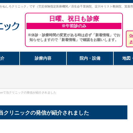
かねしろクリニック」です（労災保険指定医療機関／済生会千里病院、淀川キリスト教病院、箕面
日曜、祝日も診療
※午前診のみ
※休診・診療時間の変更がある時は必ず「新着情報」でお
G
知らせしますので「新着情報」で確認をお願いします。
さ
紹介
診療内容
院内・設備
地図
tterで当クリニックの発信が紹介されました
rで当クリニックの発信が紹介されました