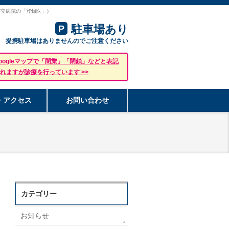
市立病院の「登録医」）
駐車場あり
P
提携駐車場はありませんのでご注意ください
oogleマップで「閉業」「閉鎖」などと表記
れますが診療を行っています >>
・アクセス
お問い合わせ
カテゴリー
お知らせ