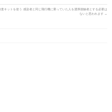
検査キットを使う
感染者と同じ飛行機に乗っていた人を濃厚接触者とする必要は
ないと思われます
→