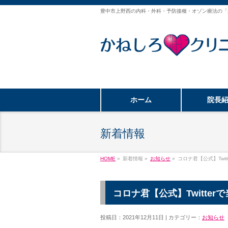
豊中市上野西の内科・外科・予防接種・オゾン療法の「
ホーム
院長
新着情報
HOME
»
新着情報 »
お知らせ
»
コロナ君【公式】Twi
コロナ君【公式】Twitte
投稿日：2021年12月11日 | カテゴリー：
お知らせ