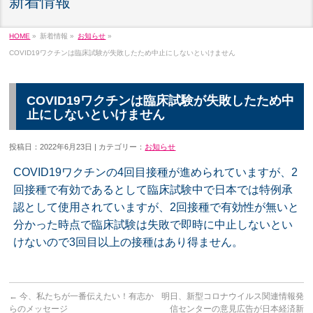
新着情報
HOME
»
新着情報 »
お知らせ
»
COVID19ワクチンは臨床試験が失敗したため中止にしないといけません
COVID19ワクチンは臨床試験が失敗したため中
止にしないといけません
投稿日：2022年6月23日 | カテゴリー：
お知らせ
COVID19ワクチンの4回目接種が進められていますが、2
回接種で有効であるとして臨床試験中で日本では特例承
認として使用されていますが、2回接種で有効性が無いと
分かった時点で臨床試験は失敗で即時に中止しないとい
けないので3回目以上の接種はあり得ません。
←
今、私たちが一番伝えたい！有志か
明日、新型コロナウイルス関連情報発
らのメッセージ
信センターの意見広告が日本経済新