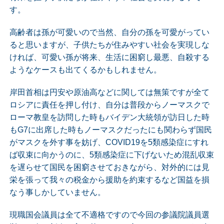
す。
高齢者は孫が可愛いので当然、自分の孫を可愛がってい
ると思いますが、子供たちが住みやすい社会を実現しな
ければ、可愛い孫が将来、生活に困窮し最悪、自殺する
ようなケースも出てくるかもしれません。
岸田首相は円安や原油高などに関しては無策ですが全て
ロシアに責任を押し付け、自分は普段からノーマスクで
ローマ教皇を訪問した時もバイデン大統領が訪日した時
もG7に出席した時もノーマスクだったにも関わらず国民
がマスクを外す事を妨げ、COVID19を5類感染症にすれ
ば収束に向かうのに、5類感染症に下げないため混乱収束
を遅らせて国民を困窮させておきながら、対外的には見
栄を張って我々の税金から援助を約束するなど国益を損
なう事しかしていません。
現職国会議員は全て不適格ですので今回の参議院議員選