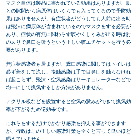
マスク自体は製品に書かれている効果はありますが、肌
との隙間から病原体はいくらでも入ってくるので予防効
果はありませんが、有症状者がどうしても人前に出る時
は飛沫に病原体が含まれているのでマスクをする必要が
あり、症状の有無に関わらず咳やくしゃみが出る時は肘
の辺りで鼻口を覆うという正しい咳エチケットを行う必
要があります。
無症状感染者も居ますが、糞口感染に関してはトイレは
必ず蓋をして流し、接触感染は手で目鼻口を触らなけれ
ば起こらず、飛沫・空気感染はサーキュレーターなどで
均一にして換気するしか方法がありません。
アクリル板などを設置すると空気の澱みができて換気効
率が下がるため逆効果です。
これらをするだけでかなり感染を抑える事ができます
が、行政はこの正しい感染対策を全くと言って良いほど
唱えていません。