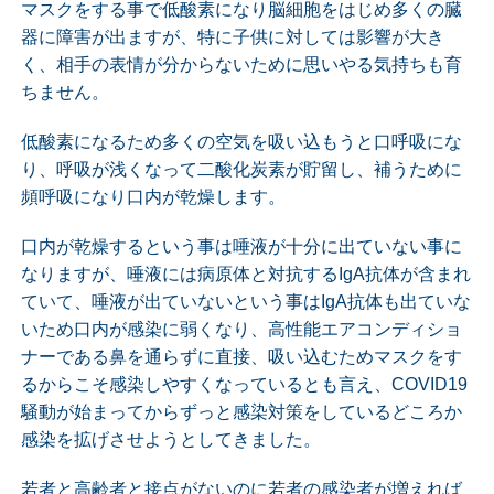
マスクをする事で低酸素になり脳細胞をはじめ多くの臓
器に障害が出ますが、特に子供に対しては影響が大き
く、相手の表情が分からないために思いやる気持ちも育
ちません。
低酸素になるため多くの空気を吸い込もうと口呼吸にな
り、呼吸が浅くなって二酸化炭素が貯留し、補うために
頻呼吸になり口内が乾燥します。
口内が乾燥するという事は唾液が十分に出ていない事に
なりますが、唾液には病原体と対抗するIgA抗体が含まれ
ていて、唾液が出ていないという事はIgA抗体も出ていな
いため口内が感染に弱くなり、高性能エアコンディショ
ナーである鼻を通らずに直接、吸い込むためマスクをす
るからこそ感染しやすくなっているとも言え、COVID19
騒動が始まってからずっと感染対策をしているどころか
感染を拡げさせようとしてきました。
若者と高齢者と接点がないのに若者の感染者が増えれば