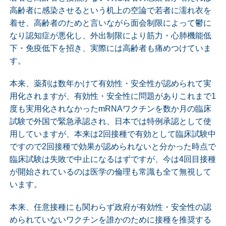
高齢者に感染させるという机上の空論で若者に濡れ衣を
着せ、高齢者のためと言いながら面会制限によって鬱に
なり認知症が悪化し、外出制限により筋力・心肺機能低
下・免疫低下を招き、実際には高齢者も痛めつけていま
す。
本来、薬剤は数年かけて有効性・安全性が認められて実
用化されますが、有効性・安全性に問題がありこれまで1
度も実用化されなかったmRNAワクチンを数か月の臨床
試験で外国で緊急承認され、日本では特例承認として使
用していますが、本来は2回接種で有効として臨床試験中
ですので2回接種で効果が認められないと分かった時点で
臨床試験は失敗で中止になるはずですが、今は4回目接種
が開始されているのは医学の倫理も常識も全て無視して
います。
本来、任意接種にも関わらず政府が有効性・安全性の認
められていないワクチンを誰かのために接種を推奨する