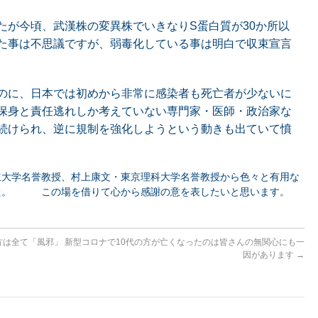
たが今頃、武漢株の変異株でいきなりS蛋白質が30か所以
た事は不思議ですが、弱毒化している事は明白で収束宣言
のに、日本では初めから非常に感染者も死亡者が少ないに
保身と責任逃れしか考えていない専門家・医師・政治家な
続けられ、逆に規制を強化しようという動きも出ていて憤
立大学名誉教授、村上康文・東京理科大学名誉教授から色々と有用な
た。 この場を借りて心から感謝の意を表したいと思います。
方は全て「風邪」
新型コロナで10代の方が亡くなったのは皆さんの無関心にも一
因があります
→