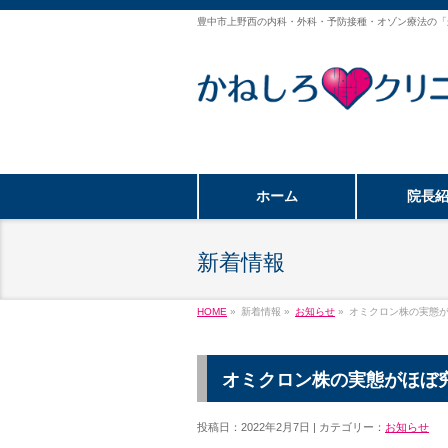
豊中市上野西の内科・外科・予防接種・オゾン療法の「
ホーム
院長
新着情報
HOME
»
新着情報 »
お知らせ
»
オミクロン株の実態
オミクロン株の実態がほぼ
投稿日：2022年2月7日 | カテゴリー：
お知らせ