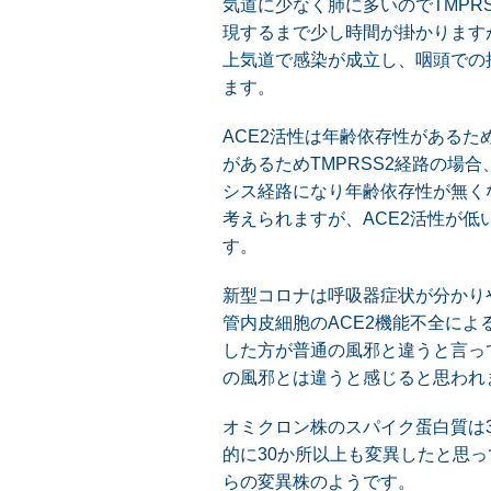
気道に少なく肺に多いのでTMPR
現するまで少し時間が掛かります
上気道で感染が成立し、咽頭での
ます。
ACE2活性は年齢依存性があるた
があるためTMPRSS2経路の場
シス経路になり年齢依存性が無く
考えられますが、ACE2活性が
す。
新型コロナは呼吸器症状が分かり
管内皮細胞のACE2機能不全に
した方が普通の風邪と違うと言っ
の風邪とは違うと感じると思われ
オミクロン株のスパイク蛋白質は
的に30か所以上も変異したと思
らの変異株のようです。