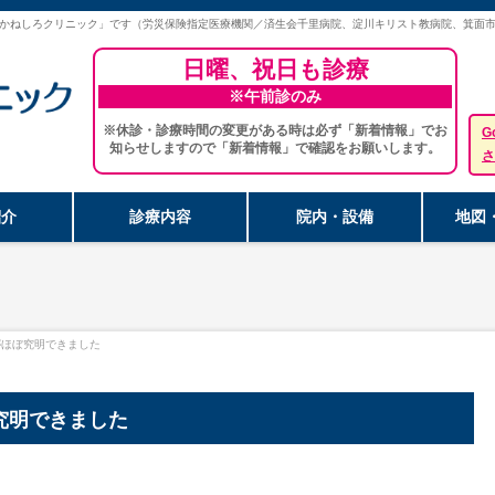
かねしろクリニック」です（労災保険指定医療機関／済生会千里病院、淀川キリスト教病院、箕面
日曜、祝日も診療
※午前診のみ
※休診・診療時間の変更がある時は必ず「新着情報」でお
G
知らせしますので「新着情報」で確認をお願いします。
さ
紹介
診療内容
院内・設備
地図
がほぼ究明できました
究明できました