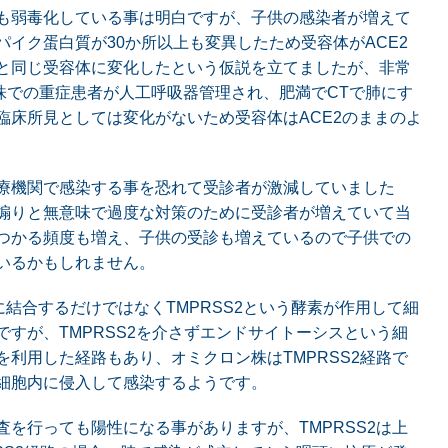
も弱毒化している事は明白ですが、子供の感染者が増えて
イク蛋白質が30か所以上も変異したため受容体がACE2
と同じ受容体に変化したという仮説を立てましたが、非常
株での重症患者が人工呼吸器管理され、肥満でCTで肺にす
臨床所見としては変化がないため受容体はACE2のままのよ
療機関で感染する事を恐れて受診者が激減していました
煽りと無意味で過度な対策のために受診者が増えていて当
つかる頻度も増え、子供の受診も増えているので子供での
いるかもしれません。
に結合するだけではなくTMPRSS2という酵素が作用して細
すが、TMPRSS2を介さずエンドサイトーシスという細
利用した経路もあり、オミクロン株はTMPRSS2経路で
細胞内に侵入して感染するようです。
を行っても陽性になる事がありますが、TMPRSS2は上