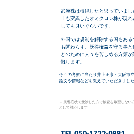
武漢株は根絶したと思っていまし
上も変異したオミクロン株が現れ
しても良いぐらいです。
外国では規制を解除する国もある
も関わらず、既得権益を守る事と
どのために人々を苦しめる方策が
慨します。
今回の考察に当たり井上正康・大阪市
論文や情報などを教えていただきまし
←
風邪症状で受診した方で検査を希望しない
として対応します
TEL 050-1722-0881