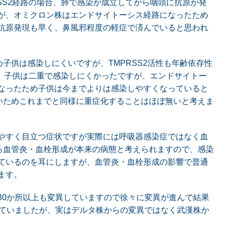
SS2経路の場合、肺で感染が成立してから咽頭に抗原が発
が、オミクロン株はエンドサイトーシス経路になったため
抗原発現も早く、鼻風邪程度の軽症で済んでいると思われ
め子供は感染しにくいですが、TMPRSS2活性も年齢依存性
合、子供は二重で感染しにくかったですが、エンドサイトー
なったため子供は今までよりは感染しやすくなっていると
低いためこれまでと同様に重症化することはほぼ無いと考えま
やすく目立つ症状ですが実際には呼吸器感染症ではなく血
よる血管炎・血栓形成が本来の病態と考えられますので、感染
ているのを耳にしますが、血管炎・血栓形成の影響で普通
ます。
30か所以上も変異していますので徐々に変異が進んで結果
っていましたが、実はデルタ株からの変異ではなく武漢株か