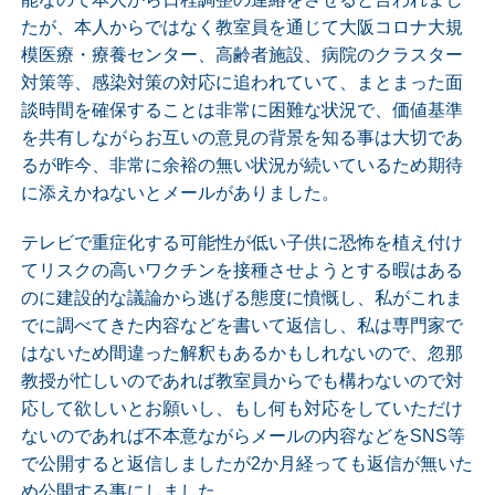
たが、本人からではなく教室員を通じて大阪コロナ大規
模医療・療養センター、高齢者施設、病院のクラスター
対策等、感染対策の対応に追われていて、まとまった面
談時間を確保することは非常に困難な状況で、価値基準
を共有しながらお互いの意見の背景を知る事は大切であ
るが昨今、非常に余裕の無い状況が続いているため期待
に添えかねないとメールがありました。
テレビで重症化する可能性が低い子供に恐怖を植え付け
てリスクの高いワクチンを接種させようとする暇はある
のに建設的な議論から逃げる態度に憤慨し、私がこれま
でに調べてきた内容などを書いて返信し、私は専門家で
はないため間違った解釈もあるかもしれないので、忽那
教授が忙しいのであれば教室員からでも構わないので対
応して欲しいとお願いし、もし何も対応をしていただけ
ないのであれば不本意ながらメールの内容などをSNS等
で公開すると返信しましたが2か月経っても返信が無いた
め公開する事にしました。