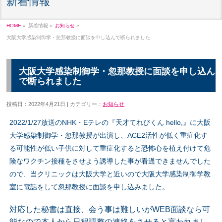
新着情報
HOME
»
新着情報 »
お知らせ
»
大阪大学感染制御学・忽那教授に面談を申し込んで断られました
大阪大学感染制御学・忽那教授に面談を申し込ん
で断られました
投稿日：2022年4月21日 | カテゴリー：
お知らせ
2022/1/27放送のNHK・Eテレの
『天才てれびくん
hello,』に
大阪
大学感染制御学・忽那教授が出演し、
ACE2活性が低く重症化す
る
可能性が低い子供に対して重症化すると恐怖心を植え付けて危
険な
ワクチン接種をさせよう誘導した事が看過できませんでした
ので、当クリニックは大阪大学と近いので
大阪大学感染制御学教
室に電話をして忽那教授に面談を申し込みました。
対応した秘書は直接、会う事は難しいがWEB面談なら可
能なので本人から日程調整の連絡をさせると言われまし