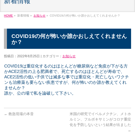
新着情報
HOME
»
新着情報 »
お知らせ
»
COVID19の何が怖いか誰かおしえてくれませんか？
COVID19の何が怖いか誰かおしえてくれません
か？
投稿日：2022年8月25日 | カテゴリー：
お知らせ
COVID19は重症化するのはほとんどが糖尿病など免疫が下がる方
かACE2活性の上る肥満者で、死亡するのはほとんどが寿命で、
ACE2活性の低い子供では滅多な事では重症化・死亡しないワクチ
ンも治療薬も要らない疾患ですが、何が怖いのか誰か教えてくれ
ませんか？
誰か、公の場で私を論破して下さい。
←
救急現場の本音
米国の研究でイベルメクチン、メトホ
ルミン、フルボキサミンがコロナ重症
化を予防しないという結果が出ました
→